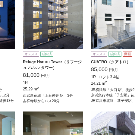
オススメ
成約済
オススメ
成約済
動画
Refuge Haruru Tower（リフージ
CUATRO（クアトロ）
ュ ハルル タワー）
85,000
円/月
81,000
円/月
1R+ロフト3.4帖
1R
2
24.21 m
2
25.29 m
分
JR横浜線「大口 駅」徒歩
12分
京浜急行本線「子安駅」徒
西武新宿線「上石神井 駅」3分
徒歩13分
JR京浜東北線「新子安駅」
吉祥寺駅からバス20分