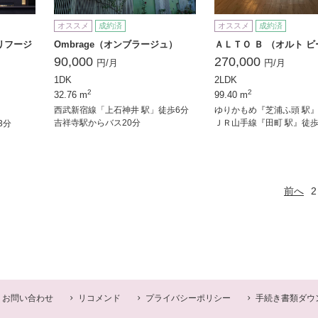
オススメ
成約済
オススメ
成約済
r（リフージ
Ombrage（オンブラージュ）
ＡＬＴＯ Ｂ （オルト ビ
90,000
270,000
円/月
円/月
1DK
2LDK
2
2
32.76 m
99.40 m
西武新宿線「上石神井 駅」徒歩6分
ゆりかもめ『芝浦ふ頭 駅
吉祥寺駅からバス20分
ＪＲ山手線『田町 駅』徒歩
3分
前へ
2
お問い合わせ
リコメンド
プライバシーポリシー
手続き書類ダウ