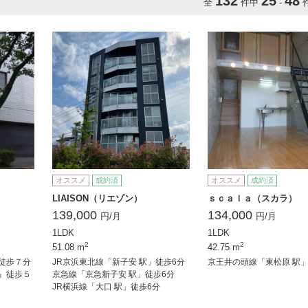
132
25
48
全
件中
-
オススメ
成約済
オススメ
成約済
LIAISON（リエゾン）
ｓｃａｌａ（スカラ）
139,000
134,000
円/月
円/月
1LDK
1LDK
2
2
51.08 m
42.75 m
徒歩７分
JR京浜東北線「新子安 駅」徒歩6分
京王井の頭線「東松原 駅
』徒歩５
京急線「京急新子安 駅」徒歩6分
JR横浜線「大口 駅」徒歩6分