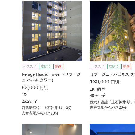
オススメ
成約済
動画
オススメ
成約済
動画
Refuge Haruru Tower（リフージ
リフージュ・ハピネス タ
ュ ハルル タワー）
130,000
円/月
83,000
円/月
1K+納戸
1R
2
40.60 m
2
25.29 m
西武新宿線「上石神井 駅」
吉祥寺駅からバス20分
西武新宿線「上石神井 駅」3分
吉祥寺駅からバス20分