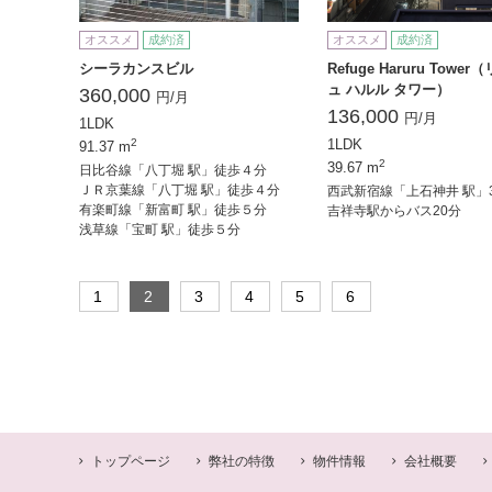
オススメ
成約済
オススメ
成約済
シーラカンスビル
Refuge Haruru Towe
ュ ハルル タワー）
360,000
円/月
136,000
円/月
1LDK
2
1LDK
91.37 m
2
39.67 m
日比谷線「八丁堀 駅」徒歩４分
ＪＲ京葉線「八丁堀 駅」徒歩４分
西武新宿線「上石神井 駅」
有楽町線「新富町 駅」徒歩５分
吉祥寺駅からバス20分
浅草線「宝町 駅」徒歩５分
トップページ
弊社の特徴
物件情報
会社概要