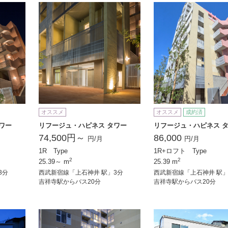
オススメ
オススメ
成約済
ワー
リフージュ・ハピネス タワー
リフージュ・ハピネス 
74,500円～
86,000
円/月
円/月
1R Type
1R+ロフト Type
2
2
25.39～ m
25.39 m
3分
西武新宿線「上石神井 駅」3分
西武新宿線「上石神井 駅」
吉祥寺駅からバス20分
吉祥寺駅からバス20分