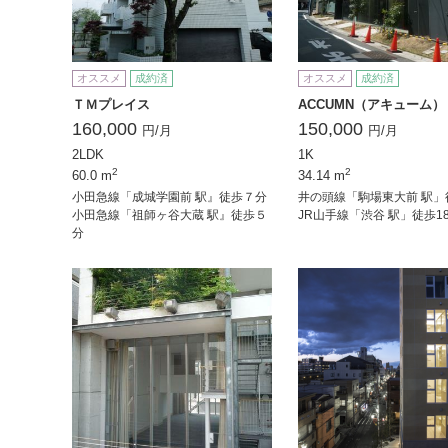
オススメ
成約済
オススメ
成約済
ＴＭプレイス
ACCUMN（アキューム）
160,000
150,000
円/月
円/月
2LDK
1K
2
2
60.0 m
34.14 m
小田急線「成城学園前 駅』徒歩７分
井の頭線「駒場東大前 駅」
小田急線「祖師ヶ谷大蔵 駅』徒歩５
JR山手線「渋谷 駅」徒歩1
分