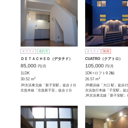
オススメ
成約済
オススメ
動画
ＤＥＴＡＣＨＥＤ（デタチド）
CUATRO（クアトロ）
85,000
105,000
円/月
円/月
1LDK
1DK+ロフト9.2帖
2
2
30.52 m
26.57 m
JR京浜東北線「新子安駅」徒歩２分
JR横浜線「大口 駅」徒歩2
京急本線「京急新子安」徒歩２分
京浜急行本線「子安駅」徒歩
JR京浜東北線「新子安駅」