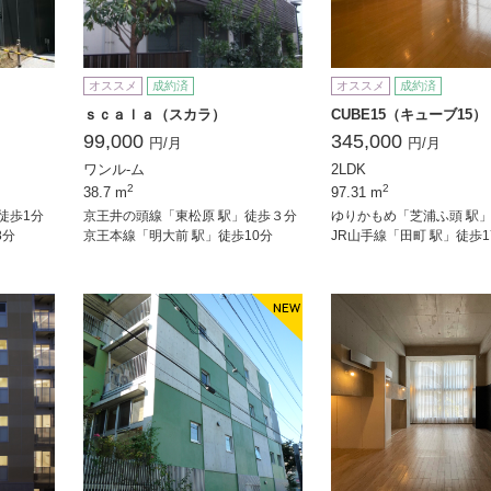
オススメ
成約済
オススメ
成約済
ｓｃａｌａ（スカラ）
CUBE15（キューブ15）
99,000
345,000
円/月
円/月
ワンル-ム
2LDK
2
2
38.7 m
97.31 m
徒歩1分
京王井の頭線「東松原 駅」徒歩３分
ゆりかもめ「芝浦ふ頭 駅」
8分
京王本線「明大前 駅」徒歩10分
JR山手線「田町 駅」徒歩1