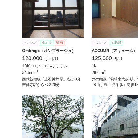
オススメ
成約済
動画
オススメ
成約済
Ombrage（オンブラージュ）
ACCUMN（アキューム）
120,000円
125,000
円/月
円/月
1DK+ロフト+ル-フテラス
1K
2
2
34.65 m
29.6 m
西武新宿線「上石神井 駅」徒歩8分
井の頭線「駒場東大前 駅」
吉祥寺駅からバス20分
JR山手線「渋谷 駅」徒歩1