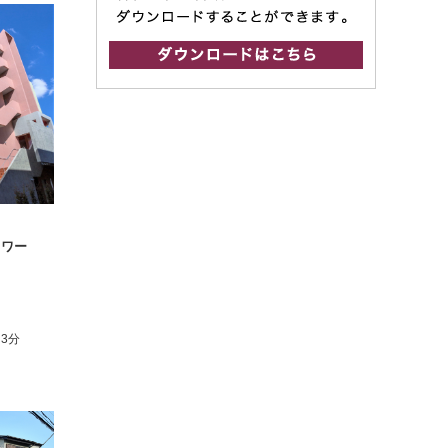
タワー
3分