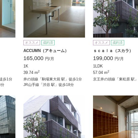
オススメ
成約済
オススメ
成約済
ACCUMN（アキューム）
ｓｃａｌａ（スカラ）
165,000
199,000
円/月
円/月
1K
1LDK
2
2
39.74 m
57.04 m
徒歩1分
井の頭線「駒場東大前 駅」徒歩1分
京王井の頭線「東松原 駅
8分
JR山手線「渋谷 駅」徒歩18分