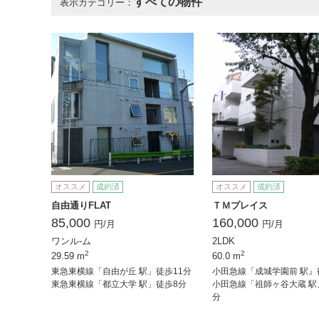
すべての物件
表示カテゴリー：
オススメ
成約済
オススメ
成約済
自由通りFLAT
ＴＭプレイス
85,000
160,000
円/月
円/月
ワンル-ム
2LDK
2
2
29.59 m
60.0 m
東急東横線「自由が丘 駅」徒歩11分
小田急線「成城学園前 駅』
東急東横線「都立大学 駅」徒歩8分
小田急線「祖師ヶ谷大蔵 駅
分