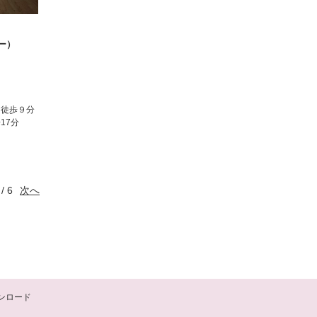
ー）
』徒歩９分
17分
 / 6
次へ
ンロード