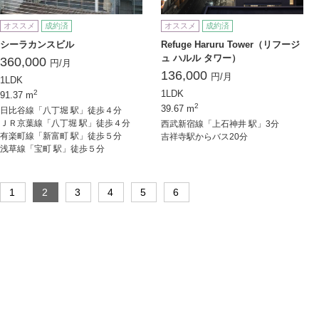
オススメ
成約済
オススメ
成約済
シーラカンスビル
Refuge Haruru Tower（リフージ
ュ ハルル タワー）
360,000
円/月
136,000
円/月
1LDK
2
1LDK
91.37 m
2
39.67 m
日比谷線「八丁堀 駅」徒歩４分
ＪＲ京葉線「八丁堀 駅」徒歩４分
西武新宿線「上石神井 駅」3分
有楽町線「新富町 駅」徒歩５分
吉祥寺駅からバス20分
浅草線「宝町 駅」徒歩５分