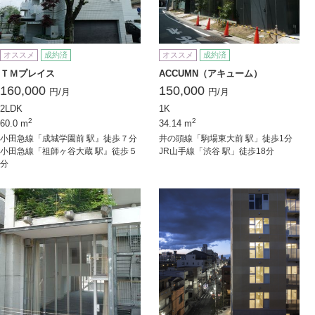
オススメ
成約済
オススメ
成約済
ＴＭプレイス
ACCUMN（アキューム）
160,000
150,000
円/月
円/月
2LDK
1K
2
2
60.0 m
34.14 m
小田急線「成城学園前 駅』徒歩７分
井の頭線「駒場東大前 駅」徒歩1分
小田急線「祖師ヶ谷大蔵 駅』徒歩５
JR山手線「渋谷 駅」徒歩18分
分