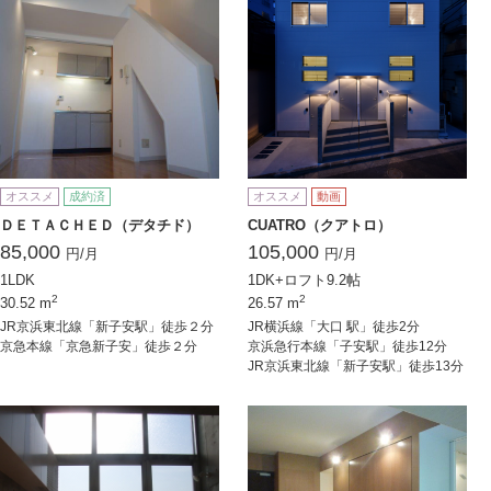
オススメ
成約済
オススメ
動画
ＤＥＴＡＣＨＥＤ（デタチド）
CUATRO（クアトロ）
85,000
105,000
円/月
円/月
1LDK
1DK+ロフト9.2帖
2
2
30.52 m
26.57 m
JR京浜東北線「新子安駅」徒歩２分
JR横浜線「大口 駅」徒歩2分
京急本線「京急新子安」徒歩２分
京浜急行本線「子安駅」徒歩12分
JR京浜東北線「新子安駅」徒歩13分