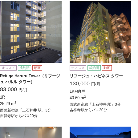
オススメ
成約済
動画
オススメ
成約済
動画
Refuge Haruru Tower（リフージ
リフージュ・ハピネス タワー
ュ ハルル タワー）
130,000
円/月
83,000
円/月
1K+納戸
1R
2
40.60 m
2
25.29 m
西武新宿線「上石神井 駅」3分
吉祥寺駅からバス20分
西武新宿線「上石神井 駅」3分
吉祥寺駅からバス20分