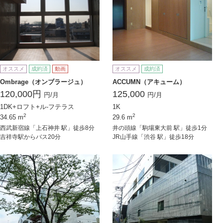
オススメ
成約済
動画
オススメ
成約済
Ombrage（オンブラージュ）
ACCUMN（アキューム）
120,000円
125,000
円/月
円/月
1DK+ロフト+ル-フテラス
1K
2
2
34.65 m
29.6 m
西武新宿線「上石神井 駅」徒歩8分
井の頭線「駒場東大前 駅」徒歩1分
吉祥寺駅からバス20分
JR山手線「渋谷 駅」徒歩18分