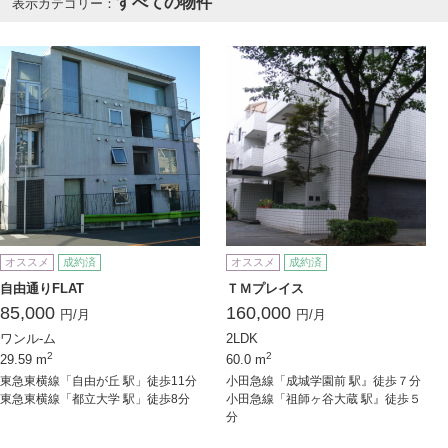
すべての物件
表示カテゴリー：
オススメ
成約済
オススメ
成約済
自由通りFLAT
ＴＭプレイス
85,000
160,000
円/月
円/月
ワンル-ム
2LDK
2
2
29.59 m
60.0 m
東急東横線「自由が丘 駅」徒歩11分
小田急線「成城学園前 駅』徒歩７分
東急東横線「都立大学 駅」徒歩8分
小田急線「祖師ヶ谷大蔵 駅』徒歩５
分