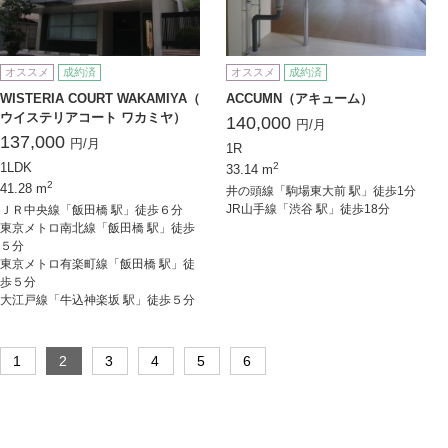
オススメ
成約済
オススメ
成約済
WISTERIA COURT WAKAMIYA（
ACCUMN（アキューム）
ウイステリアコート ワカミヤ）
140,000
円/月
137,000
円/月
1R
1LDK
2
33.14 m
2
41.28 m
井の頭線「駒場東大前 駅」徒歩1分
JR山手線「渋谷 駅」徒歩18分
ＪＲ中央線「飯田橋 駅」徒歩６分
東京メトロ南北線「飯田橋 駅」徒歩
５分
東京メトロ有楽町線「飯田橋 駅」徒
歩５分
大江戸線「牛込神楽坂 駅」徒歩５分