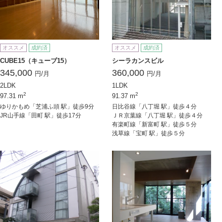
オススメ
成約済
オススメ
成約済
CUBE15（キューブ15）
シーラカンスビル
345,000
360,000
円/月
円/月
2LDK
1LDK
2
2
97.31 m
91.37 m
ゆりかもめ「芝浦ふ頭 駅」徒歩9分
日比谷線「八丁堀 駅」徒歩４分
JR山手線「田町 駅」徒歩17分
ＪＲ京葉線「八丁堀 駅」徒歩４分
有楽町線「新富町 駅」徒歩５分
浅草線「宝町 駅」徒歩５分