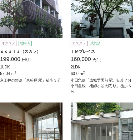
オススメ
成約済
オススメ
成約済
ｓｃａｌａ（スカラ）
ＴＭプレイス
199,000
160,000
円/月
円/月
1LDK
2LDK
2
2
57.04 m
60.0 m
京王井の頭線「東松原 駅」徒歩３分
小田急線「成城学園前 駅』徒歩７分
小田急線「祖師ヶ谷大蔵 駅』徒歩５
分