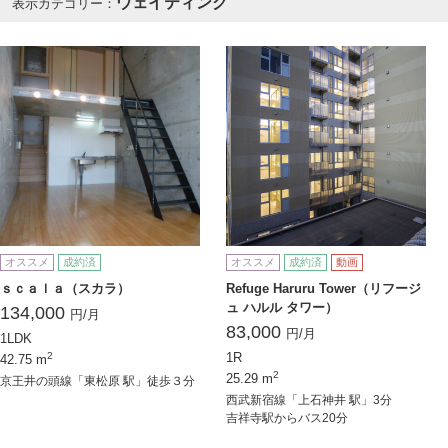
ウェイティング
表示カテゴリー：
オススメ
成約済
オススメ
成約済
動画
ｓｃａｌａ（スカラ）
Refuge Haruru Tower（リフージ
ュ ハルル タワー）
134,000
円/月
83,000
円/月
1LDK
2
1R
42.75 m
2
25.29 m
京王井の頭線「東松原 駅」徒歩３分
西武新宿線「上石神井 駅」3分
吉祥寺駅からバス20分