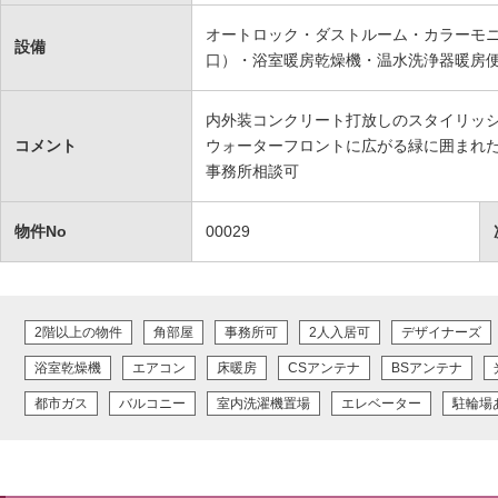
オートロック・ダストルーム・カラーモニ
設備
口）・浴室暖房乾燥機・温水洗浄器暖房便
内外装コンクリート打放しのスタイリッ
コメント
ウォーターフロントに広がる緑に囲まれ
事務所相談可
物件No
00029
2階以上の物件
角部屋
事務所可
2人入居可
デザイナーズ
浴室乾燥機
エアコン
床暖房
CSアンテナ
BSアンテナ
都市ガス
バルコニー
室内洗濯機置場
エレベーター
駐輪場