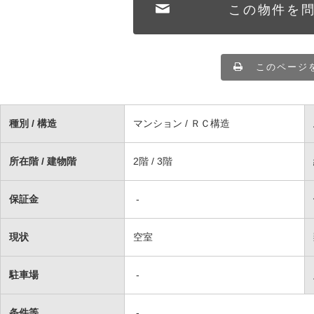
この物件を
このページ
種別 / 構造
マンション / ＲＣ構造
所在階 / 建物階
2階 / 3階
保証金
-
現状
空室
駐車場
-
条件等
-