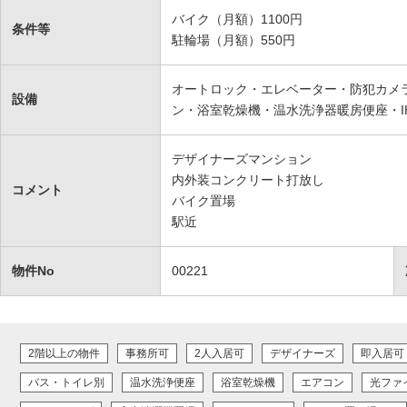
バイク（月額）1100円
条件等
駐輪場（月額）550円
オートロック・エレベーター・防犯カメラ
設備
ン・浴室乾燥機・温水洗浄器暖房便座・I
デザイナーズマンション
内外装コンクリート打放し
コメント
バイク置場
駅近
物件No
00221
2階以上の物件
事務所可
2人入居可
デザイナーズ
即入居可
バス・トイレ別
温水洗浄便座
浴室乾燥機
エアコン
光ファ