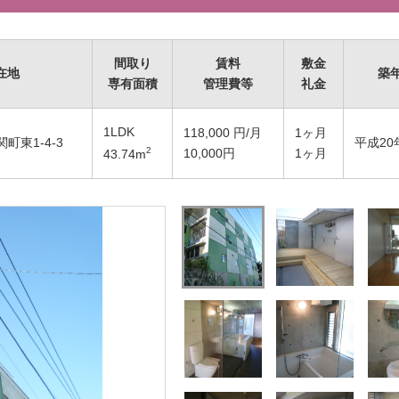
間取り
賃料
敷金
在地
築
専有面積
管理費等
礼金
1LDK
118,000
円/月
1ヶ月
町東1-4-3
平成20
2
10,000円
1ヶ月
43.74
m