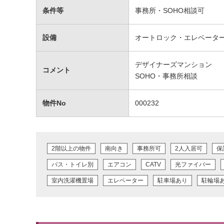
条件等
事務所・SOHO相談可
設備
オートロック・エレベータ
デザイナーズマンション
コメント
SOHO・事務所相談
物件No
000232
2階以上の物件
南向き
事務所可
2人入居可
保
バス・トイレ別
エアコン
CATV
光ファイバー
室内洗濯機置場
エレベーター
駐車場あり
駐輪場