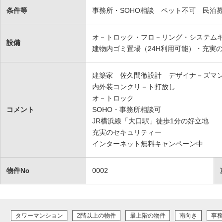
条件等
事務所・SOHO相談 ペット不可 民
オ－トロック・フロ－リング・システム
設備
建物内ゴミ置場（24H利用可能）・充実
建築家 佐久間徹設計 デザイナ－ズマ
内外装コンクリ－ト打放し
オ－トロック
コメント
SOHO・事務所相談可
JR横浜線「大口駅」徒歩1分の好立地
充実のセキュリティー
インターネット無料キャンペーン中
物件No
0002
タワーマンション
2階以上の物件
最上階の物件
南向き
事