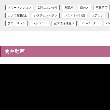
タワーマンション
2階以上の物件
角部屋
南向き
事務所可
コンロ2口以上
システムキッチン
バス・トイレ別
エアコン
フローリング
バルコニー
室内洗濯機置場
エレベーター
バ
物件動画