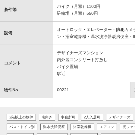
バイク（月額）1100円
条件等
駐輪場（月額）550円
オートロック・エレベーター・防犯カメラ
設備
ン・浴室乾燥機・温水洗浄器暖房便座・I
デザイナーズマンション
内外装コンクリート打放し
コメント
バイク置場
駅近
物件No
00221
2階以上の物件
南向き
事務所可
2人入居可
デザイナーズ
バス・トイレ別
温水洗浄便座
浴室乾燥機
エアコン
光ファ