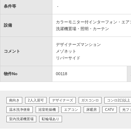
条件等
-
カラーモニター付インターフォン・エア
設備
洗濯機置場・照明・カーテン
デザイナーズマンション
コメント
メゾネット
リバーサイド
物件No
00118
南向き
2人入居可
デザイナーズ
ガスコンロ
コンロ2口以上
温水洗浄便座
浴室乾燥機
エアコン
床暖房
CATV
光フ
室内洗濯機置場
駐輪場あり