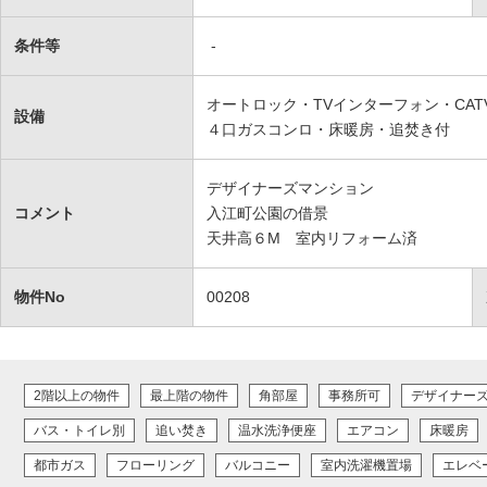
条件等
-
オートロック・TVインターフォン・CA
設備
４口ガスコンロ・床暖房・追焚き付
デザイナーズマンション
コメント
入江町公園の借景
天井高６M 室内リフォーム済
物件No
00208
2階以上の物件
最上階の物件
角部屋
事務所可
デザイナー
バス・トイレ別
追い焚き
温水洗浄便座
エアコン
床暖房
都市ガス
フローリング
バルコニー
室内洗濯機置場
エレベ