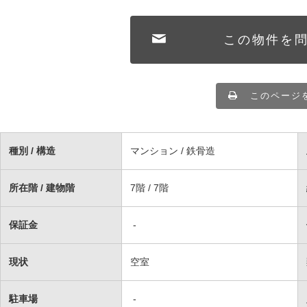
この物件を
このページ
種別 / 構造
マンション / 鉄骨造
所在階 / 建物階
7階 / 7階
保証金
-
現状
空室
駐車場
-