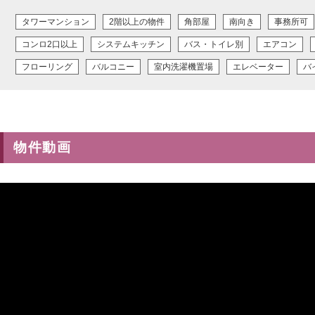
タワーマンション
2階以上の物件
角部屋
南向き
事務所可
コンロ2口以上
システムキッチン
バス・トイレ別
エアコン
フローリング
バルコニー
室内洗濯機置場
エレベーター
バ
物件動画