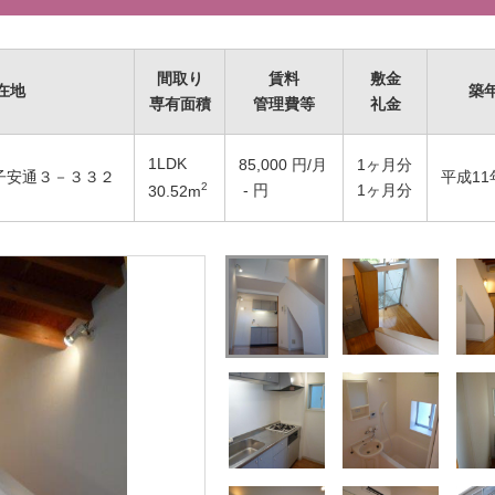
間取り
賃料
敷金
在地
築
専有面積
管理費等
礼金
1LDK
85,000
円/月
1ヶ月分
子安通３－３３２
平成11
2
- 円
1ヶ月分
30.52
m