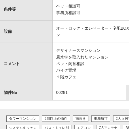
ペット相談可
条件等
事務所相談可
オートロック・エレベーター・宅配BO
設備
ン
デザイナーズマンション
風水学を取入れたマンション
コメント
ペット飼育相談
バイク置場
１階カフェ
物件No
00281
タワーマンション
2階以上の物件
南向き
事務所可
2人入居
システムキッチン
バス・トイレ別
エアコン
CSアンテナ
B