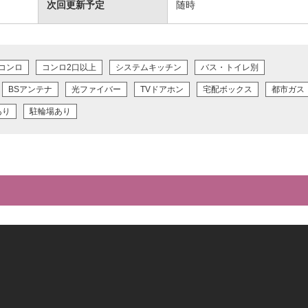
次回更新予定
随時
Hコンロ
コンロ2口以上
システムキッチン
バス・トイレ別
BSアンテナ
光ファイバー
TVドアホン
宅配ボックス
都市ガス
あり
駐輪場あり