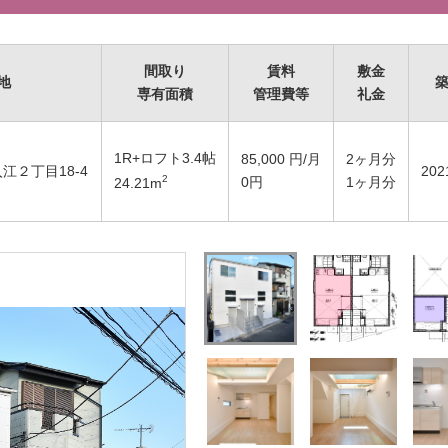
間取り
賃料
敷金
地
専有面積
管理費等
礼金
1R+ロフト3.4帖
85,000
円/月
2ヶ月分
江２丁目18-4
20
2
0円
1ヶ月分
24.21
m