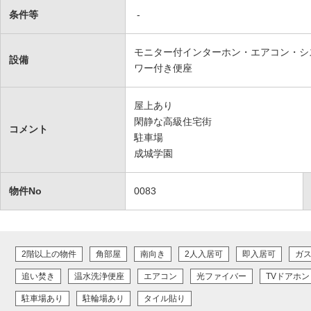
条件等
-
モニター付インターホン・エアコン・シ
設備
ワー付き便座
屋上あり
閑静な高級住宅街
コメント
駐車場
成城学園
物件No
0083
2階以上の物件
角部屋
南向き
2人入居可
即入居可
ガ
追い焚き
温水洗浄便座
エアコン
光ファイバー
TVドアホン
駐車場あり
駐輪場あり
タイル貼り