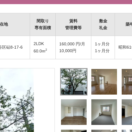
間取り
賃料
敷金
在地
築
専有面積
管理費等
礼金
2LDK
160,000
円/月
1ヶ月分
砧8-17-6
昭和61
2
10,000円
1ヶ月分
60.0
m