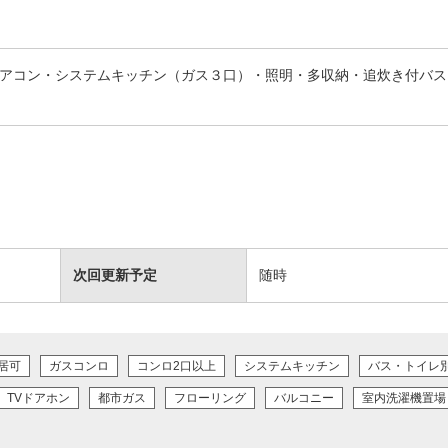
アコン・システムキッチン（ガス３口）・照明・多収納・追炊き付バス
次回更新予定
随時
居可
ガスコンロ
コンロ2口以上
システムキッチン
バス・トイレ
TVドアホン
都市ガス
フローリング
バルコニー
室内洗濯機置場