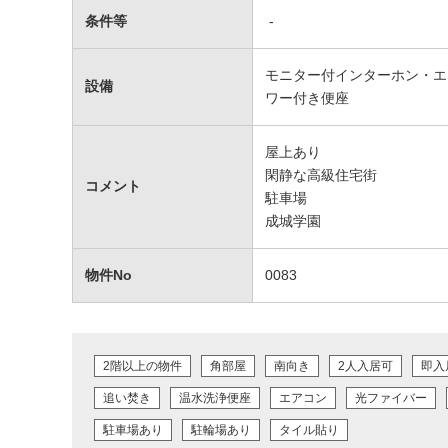
条件等
-
モニター付インターホン・エ
設備
ワー付き便座
屋上あり
閑静な高級住宅街
コメント
駐車場
成城学園
物件No
0083
2階以上の物件
角部屋
南向き
2人入居可
即入
追い焚き
温水洗浄便座
エアコン
光ファイバー
駐車場あり
駐輪場あり
タイル貼り