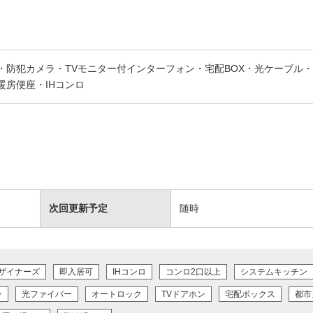
・防犯カメラ・TVモニター付インターフォン・宅配BOX・光ケーブル
暖房便座・IHコンロ
次回更新予定
随時
ザイナーズ
即入居可
IHコンロ
コンロ2口以上
システムキッチン
ン
光ファイバー
オートロック
TVドアホン
宅配ボックス
都市