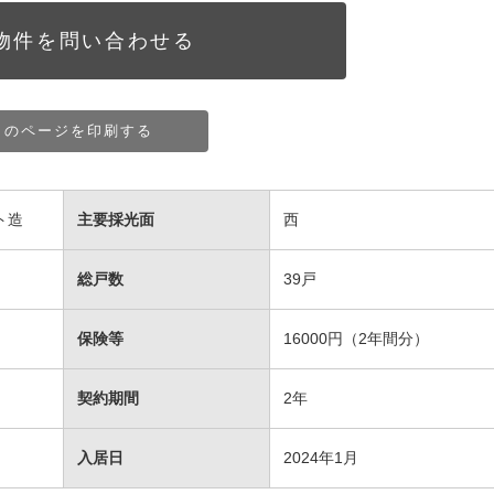
物件を問い合わせる
このページを印刷する
ト造
主要採光面
西
総戸数
39戸
保険等
16000円（2年間分）
契約期間
2年
）
入居日
2024年1月