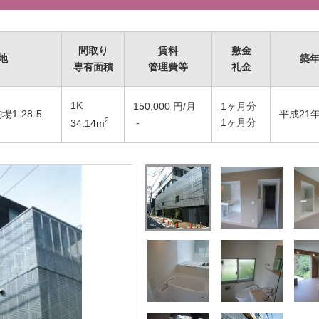
間取り
賃料
敷金
地
築
専有面積
管理費等
礼金
1K
150,000
円/月
1ヶ月分
1-28-5
平成21年
2
-
1ヶ月分
34.14
m