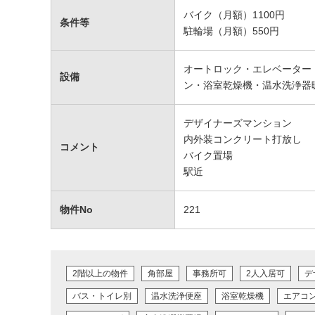
バイク（月額）1100円
条件等
駐輪場（月額）550円
オートロック・エレベーター
設備
ン・浴室乾燥機・温水洗浄器
デザイナーズマンション
内外装コンクリート打放し
コメント
バイク置場
駅近
物件No
221
2階以上の物件
角部屋
事務所可
2人入居可
デ
バス・トイレ別
温水洗浄便座
浴室乾燥機
エアコ