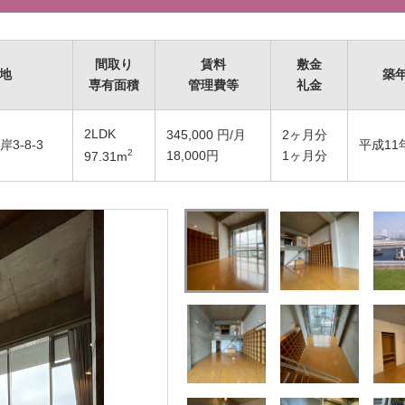
間取り
賃料
敷金
地
築
専有面積
管理費等
礼金
2LDK
345,000
円/月
2ヶ月分
3-8-3
平成11
2
18,000円
1ヶ月分
97.31
m