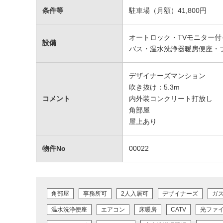
条件等
駐車場（月額）41,800円
オートロック・TVモニター付
設備
バス・温水洗浄器暖房便座・
デザイナーズマンション
吹き抜け：5.3m
コメント
内外装コンクリート打放し
角部屋
屋上あり
物件No
00022
角部屋
事務所可
2人入居可
デザイナーズ
ガ
温水洗浄便座
エアコン
床暖房
CATV
光ファ