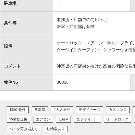
駐車場
-
事務所・店舗での使用不可
条件等
居室・共用部は禁煙
オートロック・エアコン・照明・ブライ
設備
ター付インターフォン・シャワー付き便座
コメント
神楽坂の商店街を抜けた高台の閑静な住
物件No
00036
1階の物件
角部屋
2人入居可
デザイナーズ
ガスコンロ
浴室乾燥機
エアコン
CATV
光ファイバー
オートロック
バイク置き場あり
駐輪場あり