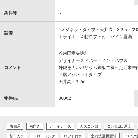
条件等
-
4メゾネットタイプ・天井高：3.2m・
設備
トライト・４帖ロフト付・バイク置場
谷内田章夫設計
デザイナーズアパートメントハウス
コメント
外観をガルバリウム鋼板で覆った近未来
４層メゾネットタイプ
天井高：3.2m
物件No
00002
角部屋
南向き
デザイナーズ
ガスコンロ
コンロ2口以上
都市ガス
フローリング
ロフト付き
室内洗濯機置場
バイク