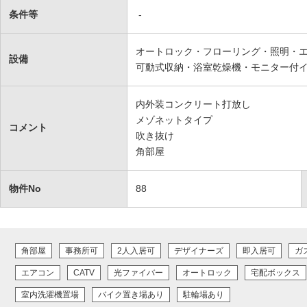
条件等
-
オートロック・フローリング・照明・
設備
可動式収納・浴室乾燥機・モニター付
内外装コンクリート打放し
メゾネットタイプ
コメント
吹き抜け
角部屋
物件No
88
角部屋
事務所可
2人入居可
デザイナーズ
即入居可
ガ
エアコン
CATV
光ファイバー
オートロック
宅配ボックス
室内洗濯機置場
バイク置き場あり
駐輪場あり