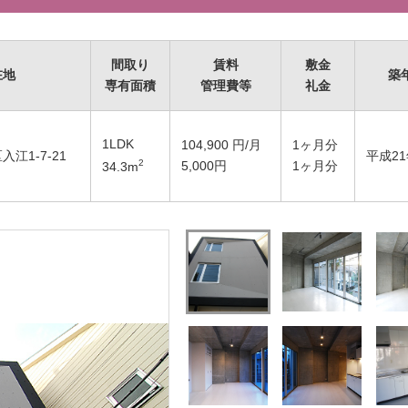
間取り
賃料
敷金
在地
築
専有面積
管理費等
礼金
1LDK
104,900
円/月
1ヶ月分
江1-7-21
平成21
2
5,000円
1ヶ月分
34.3
m