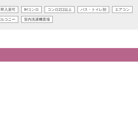
即入居可
IHコンロ
コンロ2口以上
バス・トイレ別
エアコン
バルコニー
室内洗濯機置場